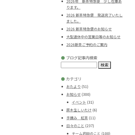
2026年 新茶特急便 少し在庫あ
ります。
2026 新茶特急便 発送完了いたし
ました。
2026 新茶特急便のお知らせ
大型連休中の営業日等のお知らせ
2026新茶ご予約のご案内
●
ブログ記事内検索
検
索:
●
カテゴリ
おたより
(51)
お知らせ
(300)
イベント
(31)
原木生しいたけ
(6)
手摘み 紅茶
(11)
日々のこと
(237)
チーム岩田のこと
(100)