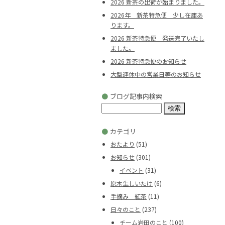
2026 新茶の出荷が始まりました。
2026年 新茶特急便 少し在庫あ
ります。
2026 新茶特急便 発送完了いたし
ました。
2026 新茶特急便のお知らせ
大型連休中の営業日等のお知らせ
●
ブログ記事内検索
検
索:
●
カテゴリ
おたより
(51)
お知らせ
(301)
イベント
(31)
原木生しいたけ
(6)
手摘み 紅茶
(11)
日々のこと
(237)
チーム岩田のこと
(100)