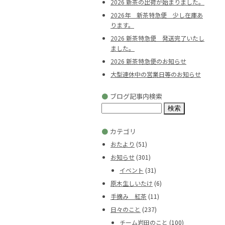
2026 新茶の出荷が始まりました。
2026年 新茶特急便 少し在庫あ
ります。
2026 新茶特急便 発送完了いたし
ました。
2026 新茶特急便のお知らせ
大型連休中の営業日等のお知らせ
●
ブログ記事内検索
検
索:
●
カテゴリ
おたより
(51)
お知らせ
(301)
イベント
(31)
原木生しいたけ
(6)
手摘み 紅茶
(11)
日々のこと
(237)
チーム岩田のこと
(100)