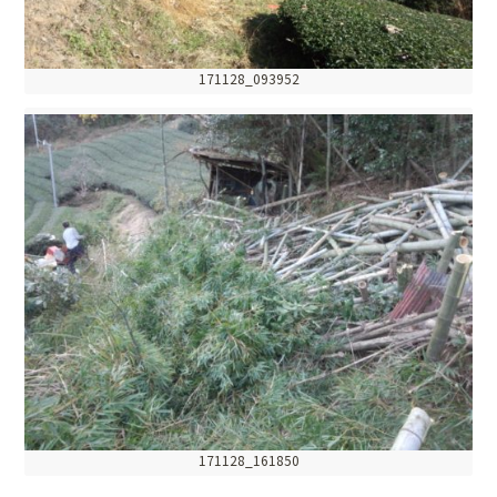
171128_093952
171128_161850