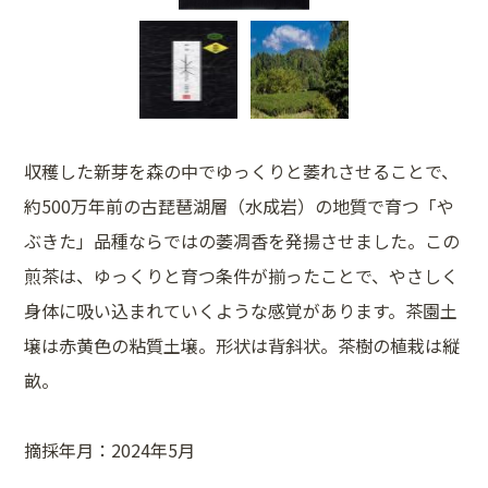
収穫した新芽を森の中でゆっくりと萎れさせることで、
約500万年前の古琵琶湖層（水成岩）の地質で育つ「や
ぶきた」品種ならではの萎凋香を発揚させました。この
煎茶は、ゆっくりと育つ条件が揃ったことで、やさしく
身体に吸い込まれていくような感覚があります。茶園土
壌は赤黄色の粘質土壌。形状は背斜状。茶樹の植栽は縦
畝。
摘採年月：2024年5月