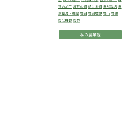
茶の加工
紅茶の畑
続ける畑
自然栽培
自
然環境・循環
茶園
茶園管理
茶山
茶畑
製品貯蔵
製茶
私の農業観