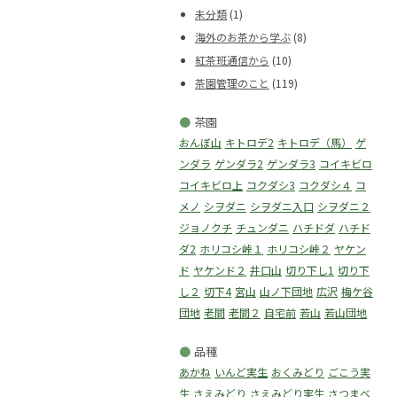
未分類
(1)
海外のお茶から学ぶ
(8)
紅茶班通信から
(10)
茶園管理のこと
(119)
●
茶園
おんぼ山
キトロデ2
キトロデ（馬）
ゲ
ンダラ
ゲンダラ2
ゲンダラ3
コイキビロ
コイキビロ上
コクダシ3
コクダシ４
コ
メノ
シヲダニ
シヲダニ入口
シヲダニ２
ジョノクチ
チュンダニ
ハチドダ
ハチド
ダ2
ホリコシ峠１
ホリコシ峠２
ヤケン
ド
ヤケンド２
井口山
切り下し1
切り下
し２
切下4
宮山
山ノ下団地
広沢
梅ケ谷
団地
老間
老間２
自宅前
若山
若山団地
●
品種
あかね
いんど実生
おくみどり
ごこう実
生
さえみどり
さえみどり実生
さつまべ