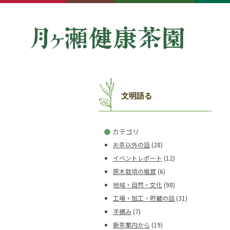
文明語る
●
カテゴリ
お茶以外の話
(28)
イベントレポート
(12)
原木栽培の椎茸
(6)
地域・自然・文化
(98)
工場・加工・貯蔵の話
(31)
手摘み
(7)
新茶案内から
(19)