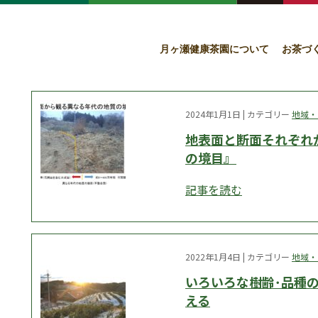
月ヶ瀬健康茶園について
お茶づ
2024年1月1日 | カテゴリー
地域・
地表面と断面それぞれ
の境目』
記事を読む
2022年1月4日 | カテゴリー
地域・
いろいろな樹齢･品種
える