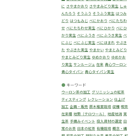
に
さやまかおり
さやまみどり実生
しゅ
んたろう
そうふう
そうふう実生
はつみ
どり
はつもみじ
べにかおり
べにたちわ
せ
べにたちわせ実生
べにひかり
べにひ
かり実生
べにふうき
べにふうき実生
べ
にふじ
べにふじ実生
べにほまれ
やぶき
た
やぶきた実生
やまかい
やまとみどり
やまとみどり実生
ゆめかおり
ゆめかお
り実生
サンルージュ
在来
青心ウーロン
青心タイパン
青心タイパン実生
●
キーワード
ウーロン茶の加工
グリニッシュの紅茶
ティスティング
レクレーション
仕上げ
加工
企画・販売
原木椎茸栽培
収穫
喫茶
在来種
地勢（テロワール）
地産地消
実
生茶
手摘みイベント
投入資材の選定
日
常のお茶
日本の紅茶
有機栽培
概念・構
想
煎茶の加工
特別なお茶
番茶の加工
紅