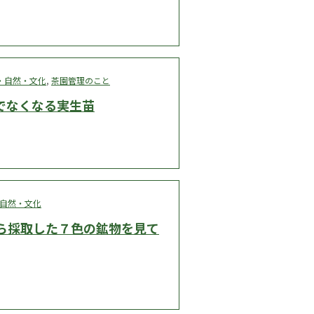
・自然・文化
,
茶園管理のこと
でなくなる実生苗
自然・文化
ら採取した７色の鉱物を見て