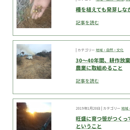
種を植えても発芽しな
記事を読む
| カテゴリー
地域・自然・文化
30～40年間、耕作放
農業に取組めること
記事を読む
2019年1月20日 | カテゴリー
地域
旺盛に育つ笹がつくっ
ということ