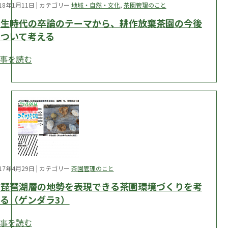
018年1月11日 | カテゴリー
地域・自然・文化
,
茶園管理のこと
学生時代の卒論のテーマから、耕作放棄茶園の今後
について考える
事を読む
017年4月29日 | カテゴリー
茶園管理のこと
古琵琶湖層の地勢を表現できる茶園環境づくりを考
る（ゲンダラ3）
事を読む