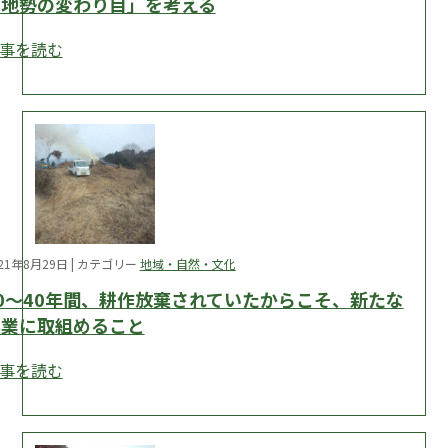
「地勢の変わり目」を考える
事を読む
021年8月29日 | カテゴリー
地域・自然・文化
0～40年間、耕作放棄されていたからこそ、新たな
農業に取組めること
事を読む