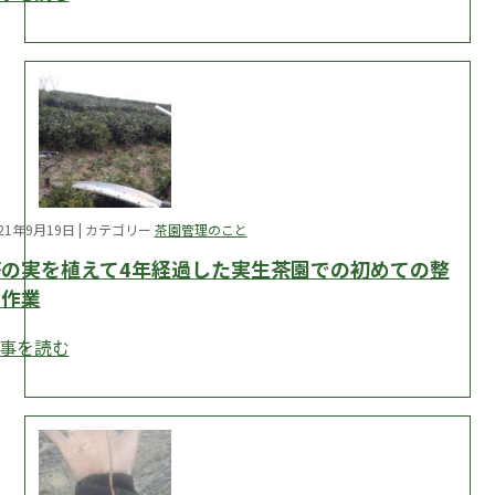
021年9月19日 | カテゴリー
茶園管理のこと
茶の実を植えて4年経過した実生茶園での初めての整
枝作業
事を読む