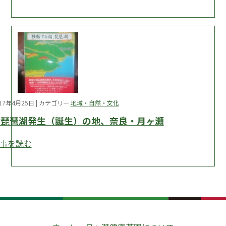
017年4月25日 | カテゴリー
地域・自然・文化
古琵琶湖発生（誕生）の地、奈良・月ヶ瀬
事を読む