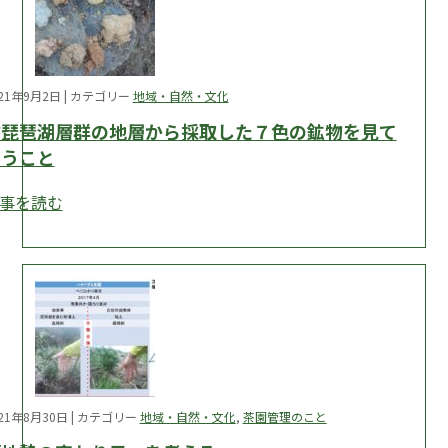
021年9月2日 | カテゴリー
地域・自然・文化
古琵琶湖層群の地層から採取した７色の鉱物を見て
思うこと
事を読む
021年8月30日 | カテゴリー
地域・自然・文化
,
茶園管理のこと