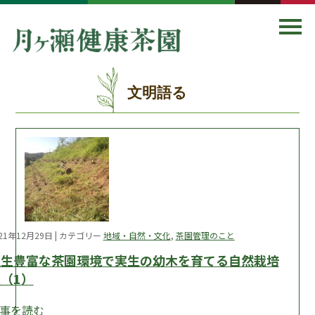
文明語る
21年12月29日 | カテゴリー
地域・自然・文化
,
茶園管理のこと
植生豊富な茶園環境で実生の幼木を育てる自然栽培
（1）
事を読む