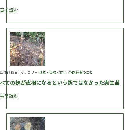
事を読む
021年9月5日 | カテゴリー
地域・自然・文化
,
茶園管理のこと
すべての株が直根になるという訳ではなかった実生苗
事を読む