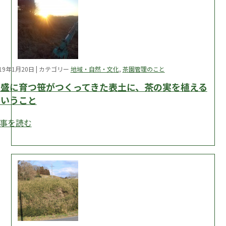
019年1月20日 | カテゴリー
地域・自然・文化
,
茶園管理のこと
旺盛に育つ笹がつくってきた表土に、茶の実を植える
ということ
事を読む