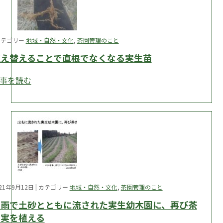
 カテゴリー
地域・自然・文化
,
茶園管理のこと
植え替えることで直根でなくなる実生苗
事を読む
021年9月12日 | カテゴリー
地域・自然・文化
,
茶園管理のこと
大雨で土砂とともに流された実生幼木園に、再び茶
の実を植える