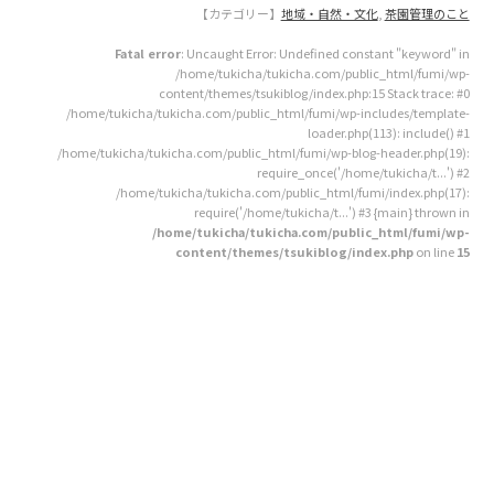
【カテゴリー】
地域・自然・文化
,
茶園管理のこと
Fatal error
: Uncaught Error: Undefined constant "keyword" in
/home/tukicha/tukicha.com/public_html/fumi/wp-
content/themes/tsukiblog/index.php:15 Stack trace: #0
/home/tukicha/tukicha.com/public_html/fumi/wp-includes/template-
loader.php(113): include() #1
/home/tukicha/tukicha.com/public_html/fumi/wp-blog-header.php(19):
require_once('/home/tukicha/t...') #2
/home/tukicha/tukicha.com/public_html/fumi/index.php(17):
require('/home/tukicha/t...') #3 {main} thrown in
/home/tukicha/tukicha.com/public_html/fumi/wp-
content/themes/tsukiblog/index.php
on line
15