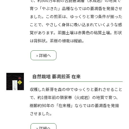
で、約500万年前の古琵琶湖層（水成岩）の地質で
育つ「やぶきた」品種ならではの萎凋香を発揚させ
ました。この煎茶は、ゆっくりと育つ条件が揃った
ことで、やさしく身体に吸い込まれていくような感
覚があります。茶園土壌は赤黄色の粘質土壌。形状
は背斜状。茶樹の植栽は縦畝。
» 詳細へ
自然栽培 萎凋煎茶 在来
収穫した新芽を森の中でゆっくりと萎れさせること
で、約1億年前の領家帯（火成岩）の地質で育つ、
樹齢約90年の「在来種」ならではの萎凋香を発揚
させました。
» 詳細へ